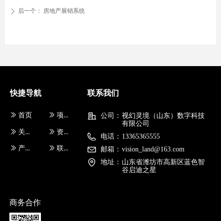
后一个：
房地产展销系统
ꄲ
快捷导航
联系我们
ꅀ
首页
ꅀ
项目案例
公司：
视幻灵境（山东）数字科技
有限公司
ꅀ
关于我们
ꅀ
资料下载
电话：
13365365555
ꅀ
产品中心
ꅀ
联系我们
邮箱：
vision_land@163.com
地址：
山东省潍坊市高新区蓝色智
谷启迪之星
商务合作