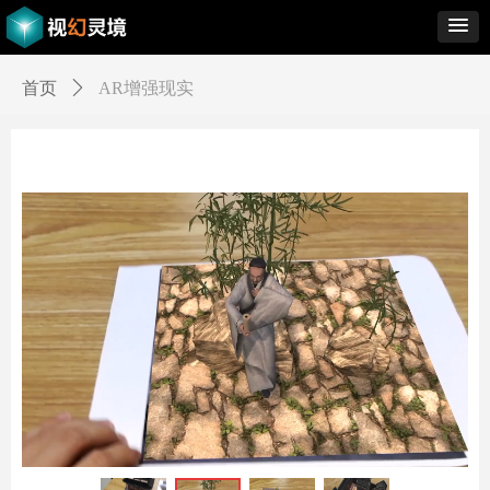
Control Render
Error!ControlType:productSlideBind,StyleName:Style1,ColorName:Item0,Message:
ControlType:productSlideBind Error:未将对象引用设置到对象的实例。
首页
ꄲ
AR增强现实