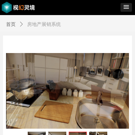
Control Render
Error!ControlType:productSlideBind,StyleName:Style1,ColorName:Item0,Message:
ControlType:productSlideBind Error:未将对象引用设置到对象的实例。
首页
ꄲ
房地产展销系统