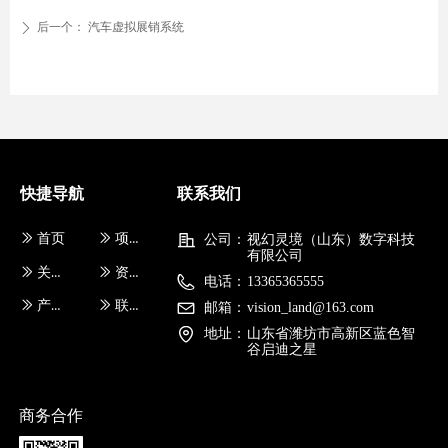
后一个：
汽车虚拟展销系统
ꄲ
快捷导航
联系我们
ꅀ
首页
ꅀ
项目案例
公司：
视幻灵境（山东）数字科技
有限公司
ꅀ
关于我们
ꅀ
资料下载
电话：
13365365555
ꅀ
产品中心
ꅀ
联系我们
邮箱：
vision_land@163.com
地址：
山东省潍坊市高新区蓝色智
谷启迪之星
商务合作