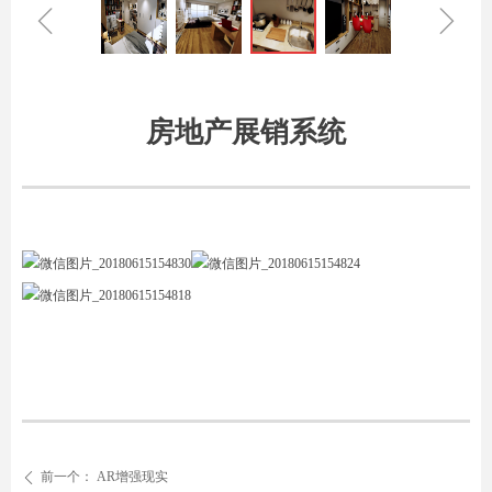
ꁆ
ꁇ
房地产展销系统
前一个：
AR增强现实
ꄴ